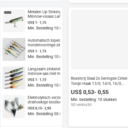
Metalen Lip Sinking
Minnow-visaas Langzaam
zinkende Wobbler Hard
US$ 1- 1,15
aas voor Bass Culter
Min. Bestelling 10 stukken
Automatisch lopende
hondenvormige zinkende
minnow kunstaas metalen
US$ 1- 1,15
lip drievoudige haak
Min. Bestelling 10 stukken
kunstmatig hard aas ISO-
standaard
Langzaam zinkende micro
minnow aas met metalen
lip, lange werp, hard
Roestvrij Staal 2x Geringde Cirkel
US$ 1- 1,15
kunstaas voor
Tonijn Haak 13/0, 14/0, 16/0,
Min. Bestelling 10 stukken
zoetwaterbaars en forel,
Offshore Big Game Zoutwater
US$ 0,53- 0,55
CE-gekeurd
Vissen Roestvrij Staal Vishaak
Elektrolytisch verzinkte
Min. bestelling: 10 stukken
driehoekige loodloodjes
50 verkocht
met hangende wartelring,
US$ 0,15- 2,95
fabrieksgroothandel,
Min. Bestelling 50 stukken
piramidegewicht-model
TS01