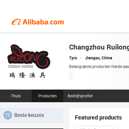
Changzhou Ruilong 
7yrs
Jiangsu, China
Belangrijkste producten:Harde aas,
Thuis
Producten
Bedrijfsprofiel
Beste keuzes
Featured products