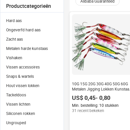
Alibaba Guaranteed
Productcategorieën
Hard aas
Ongeverfd hard aas
Zacht aas
Metalen harde kunstaas
Vishaken
Vissen accessoires
Snaps & wartels
10G 15G 20G 30G 40G 50G 60G
Hout vissen lokken
Metalen Jigging Lokken Kunstaa
Met Hulphaken
Tackeldoos
US$ 0,45- 0,80
Vissen lichten
Min. bestelling: 10 stukken
31 recent bekeken
Siliconen rokken
Ungrouped