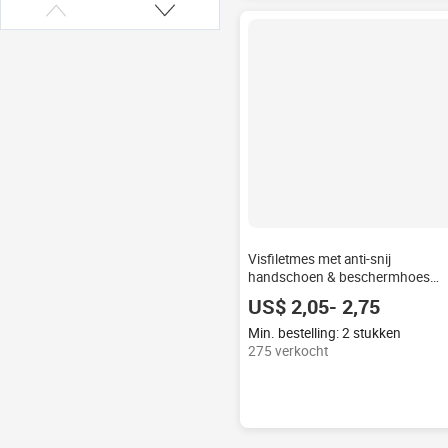
Visfiletmes met anti-snij
handschoen & beschermhoes
voor het ontbenen & fileteren van
US$ 2,05- 2,75
zoetwater- & zoutwatervis
Min. bestelling: 2 stukken
275 verkocht