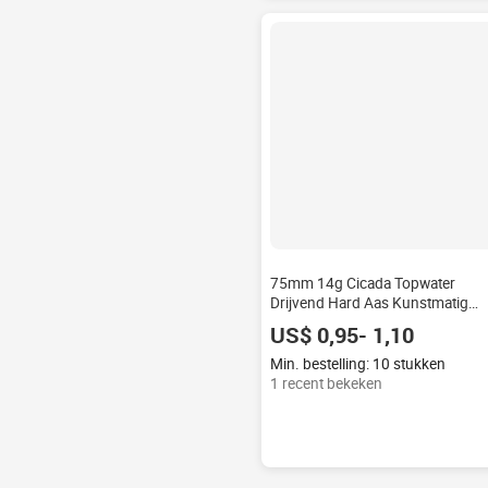
75mm 14g Cicada Topwater
Drijvend Hard Aas Kunstmatig
Insecten Vislokmiddel met
US$ 0,95- 1,10
Scherpe Rode Driehaakshaken
Min. bestelling: 10 stukken
1 recent bekeken