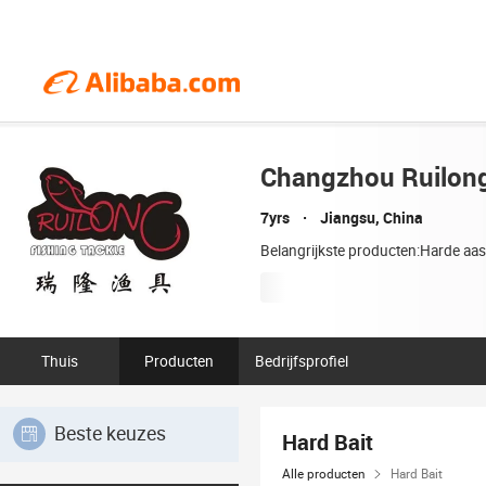
Changzhou Ruilong 
7yrs
Jiangsu, China
Belangrijkste producten:Harde aas,
Thuis
Producten
Bedrijfsprofiel
Beste keuzes
Hard Bait
Alle producten
Hard Bait